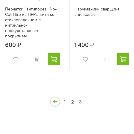
Перчатки "антипорез" No-
Нарукавники сварщика
Cut Hiro из HPPE-нити со
спилковые
стекловолокном с
нитрильно-
полиуретановым
покрытием.
600 ₽
1 400 ₽
1
2
3