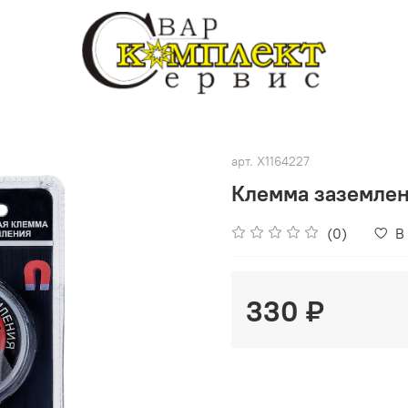
арт.
X1164227
Клемма заземлен
(0)
В
330 ₽