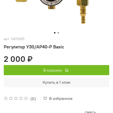
арт.
X415365
Регулятор У30/АР40-Р Basiс
2 000 ₽
В корзину
Купить в 1 клик
В избранное
(0)
смесь