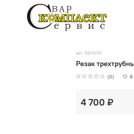
арт.
X8210113
Резак трехтрубн
(0)
В
4 700 ₽