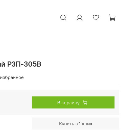
ый Р3П-305В
 избранное
В корзину
Купить в 1 клик