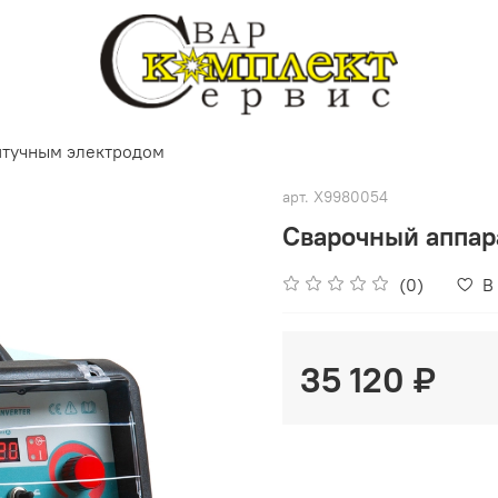
штучным электродом
арт.
X9980054
Сварочный аппар
(0)
В
35 120 ₽