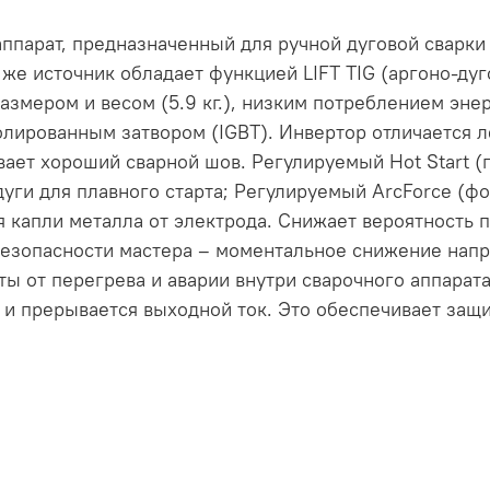
парат, предназначенный для ручной дуговой сварк
 же источник обладает функцией LIFT TIG (аргоно-дуг
азмером и весом (5.9 кг.), низким потреблением эн
лированным затвором (IGBT). Инвертор отличается 
ет хороший сварной шов. Регулируемый Hot Start (го
уги для плавного старта; Регулируемый ArcForce (фо
я капли металла от электрода. Снижает вероятность 
безопасности мастера – моментальное снижение напр
ы от перегрева и аварии внутри сварочного аппарат
 и прерывается выходной ток. Это обеспечивает защи