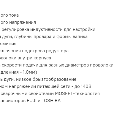
ого тока
ного напряжения
 регулировка индуктивности для настройки
 дуги, глубины провара и формы валика
люминия
дключения подогрева редуктора
оволоки внутри корпуса
а скорости подачи для разных диаметров проволоки
едленная - 1.0мм)
ь дуги, низкое брызгообразование
ном напряжении питающей сети - до 140В
 сварочными свойствами MOSFET-технология
ранзисторов FUJI и TOSHIBA