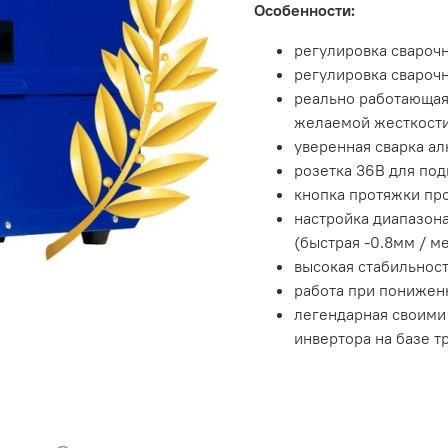
Особенности:
регулировка сварочн
регулировка свароч
реально работающая
желаемой жесткости
уверенная сварка а
розетка 36В для по
кнопка протяжки пр
настройка диапазон
(быстрая -0.8мм / м
высокая стабильност
работа при понижен
легендарная своими
инвертора на базе т