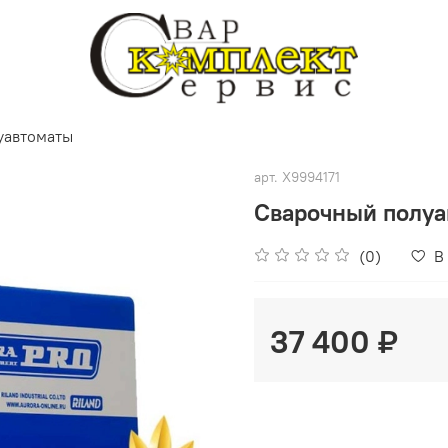
уавтоматы
арт.
X9994171
Сварочный полуа
(0)
В
37 400 ₽