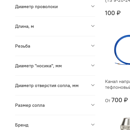
(TS 9-20-2
Диаметр проволоки
100 ₽
Длина, м
Резьба
Диаметр "носика", мм
Канал нап
Диаметр отверстия сопла, мм
тефлоновы
700 ₽
От
Размер сопла
Бренд