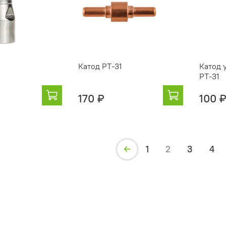
Катод РТ-31
Катод 
PT-31
170 ₽
100 
1
2
3
4