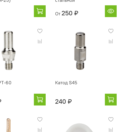
4-25)
стальной
₽
250 ₽
От
PT-60
Катод S45
₽
240 ₽