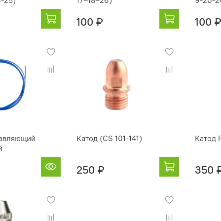
4-25)
17–18–26)
9-20-2
100 ₽
100 
равляющий
Катод (CS 101-141)
Катод 
й
250 ₽
350 